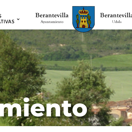
S
TIVAS
miento