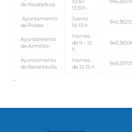
10:30-
945.35511
de Rivabellosa
13:30h
Ayuntamiento
Jueves
945.3620
de Pobes
10-13 h
Viernes
Ayuntamiento
de 9 – 12
945.3650
de Armiñón
h
Ayuntamiento
Viernes
945.3370
de Berantevilla
de 12-15 h
–