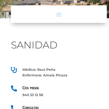
SANIDAD

Médico: Raul Peña
Enfermera: Amaia Picaza
Cita previa

945 33 12 58
Consultas
